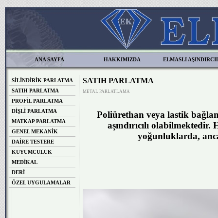
ANA SAYFA
HAKKIMIZDA
ELMASLI AŞINDIRCI
SATIH PARLATMA
SİLİNDİRİK PARLATMA
SATIH PARLATMA
METAL PARLATLAMA
PROFİL PARLATMA
DİŞLİ PARLATMA
Poliürethan veya lastik bağlan
MATKAP PARLATMA
aşındırıcılı olabilmektedir.
GENEL MEKANİK
yoğunluklarda, ancak
DAİRE TESTERE
KUYUMCULUK
MEDİKAL
DERİ
ÖZEL UYGULAMALAR